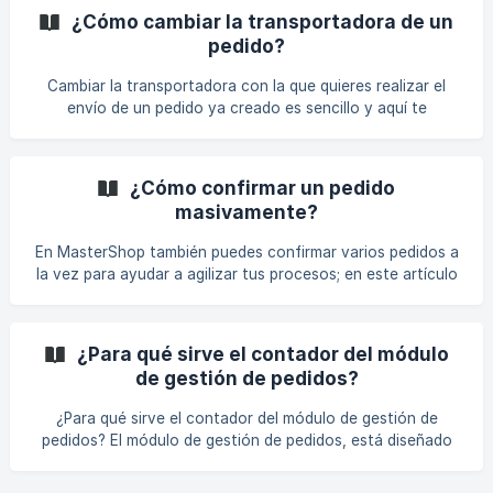
arriba a abajo del menú lateral ubicado a la izquierda de tu
¿Cómo cambiar la transportadora de un
pantalla de MasterShop (bajo el ícono de la cajita), allí vas
pedido?
a dar clic en la primera opción de la lista que se despliega,
gestión de pedidos. ![]
Cambiar la transportadora con la que quieres realizar el
(https://storage.crisp.chat/users/helpdesk/website/2214
envío de un pedido ya creado es sencillo y aquí te
explicaremos como hacerlo Vas a ubicar el módulo de
**Operación **que se encuentra en el tercer ícono de
arriba a abajo al lado izquierdo de tu pantalla de
¿Cómo confirmar un pedido
MasterShop (bajo el ícono de la cajita), allí vas a dar clic en
masivamente?
la primera opción de la lista que se despliega, gestión de
pedidos.
En MasterShop también puedes confirmar varios pedidos a
la vez para ayudar a agilizar tus procesos; en este artículo
te voy a explicar cómo hacerlo. Vas a ubicar el módulo de
**Operación **que se encuentra en el tercer ícono de
arriba a abajo del menú lateral ubicado a la izquierda de tu
¿Para qué sirve el contador del módulo
pantalla de MasterShop (bajo el ícono de la cajita), allí vas
de gestión de pedidos?
a dar clic en la primera opción de la lista que se despliega,
gestión de pedidos. ![]
¿Para qué sirve el contador del módulo de gestión de
(https://storage.crisp.chat/users/helpdesk/website/2
pedidos? El módulo de gestión de pedidos, está diseñado
para favorecer la gestión de cada orden; buscando mejorar
la administración de cada etapa, hemos implementado un