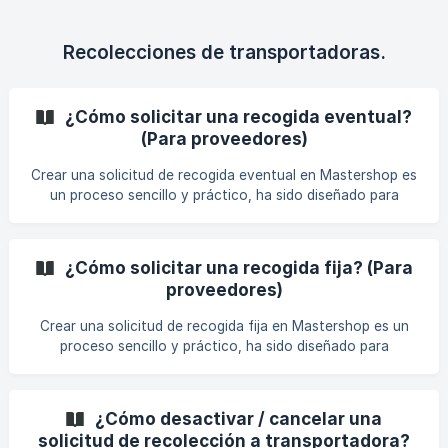
herramientas y los conocimientos necesarios para mejorar
la eficiencia en la recolección de productos y agilizar tus
procesos de envío. Selecciona en el menú lateral la opción
Recolecciones de transportadoras.
de operaciones y la pestaña de inventario y bo
¿Cómo solicitar una recogida eventual?
(Para proveedores)
Crear una solicitud de recogida eventual en Mastershop es
un proceso sencillo y práctico, ha sido diseñado para
adaptarse a las necesidades específicas de cada vendedor.
Ya sea que manejes un pequeño negocio o una gran
operación. esta funcionalidad te permitirá optimizar tu
¿Cómo solicitar una recogida fija? (Para
tiempo y recursos, garantizando una gestión más eficiente
proveedores)
de tus envíos. En este artículo, te guiaremos paso a paso
sobre cómo crear una solicitud de recogida eventual en la
Crear una solicitud de recogida fija en Mastershop es un
plataforma Mastershop. Desde los requisitos prev
proceso sencillo y práctico, ha sido diseñado para
adaptarse a las necesidades específicas de cada vendedor.
Ya sea que manejes un pequeño negocio o una gran
operación. esta funcionalidad te permitirá optimizar tu
¿Cómo desactivar / cancelar una
tiempo y recursos, garantizando una gestión más eficiente
solicitud de recolección a transportadora?
de tus envíos. En este artículo, te guiaremos paso a paso