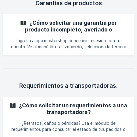
Garantías de productos
¿Cómo solicitar una garantía por
producto incompleto, averiado o
equivocado?
Ingresa a app.mastershop.com e inicia sesión con tu
cuenta. Ve al menú lateral izquierdo, selecciona la tercera
opción "Operación" y en el menú desplegable haz clic en
"Garantías de productos". En la nueva pantalla haz clic al
botón "+ Solicitar Garantía" en la esquina superior derecha.
![]
(https://storage.crisp.chat/users/helpdesk/website/22147ac
a928e1c00/image_99j06s.png
Requerimientos a transportadoras.
¿Cómo solicitar un requerimientos a una
transportadora?
¿Retrasos, daños o pérdidas? Usa el módulo de
requerimientos para consultar el estado de tus pedidos o
gestionar indemnizaciones directamente con la