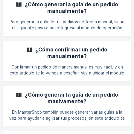
de Pedidos": Ubica el botón "+ Nuevo pedido" que se
¿Cómo generar la guía de un pedido
encuentra en la parte superior derecha del módulo y da clic
manualmente?
en él: ![](https:/
Para generar la guía de tus pedidos de forma manual, sigue
el siguiente paso a paso: Ingresa al módulo de operación
ubicado en el panel lateral izquierdo y luego, da clic en
"Gestión de pedidos": Ingresa al estado "**Por
preparar" **y seguido de esto, da clic en el estado
¿Cómo confirmar un pedido
"Pendiente" (recuerda que allí vas a encontrar todos los
manualmente?
pedidos que hayas confir
Confirmar un pedido de manera manual es muy fácil, y en
este artículo te lo vamos a enseñar. Vas a ubicar el módulo
de **Operación **que se encuentra en el tercer ícono de
arriba a abajo del menú lateral ubicado a la izquierda de tu
pantalla de MasterShop (bajo el ícono de la cajita), allí vas
¿Cómo generar la guía de un pedido
a dar clic en la primera opción de la lista que se despliega,
masivamente?
gestión de pedidos. Vas a poder ver en es
En MasterShop también puedes generar varias guías a la
vez para ayudar a agilizar tus procesos; en este artículo te
voy a explicar cómo hacerlo. Vas a ubicar el módulo de
**Operación **que se encuentra en el tercer ícono de