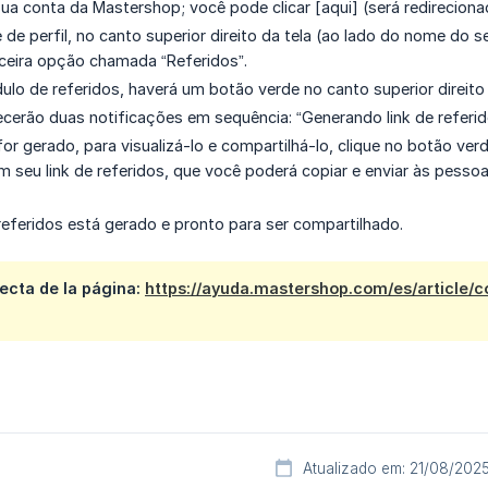
sua conta da Mastershop; você pode clicar [aqui] (será redirecio
e de perfil, no canto superior direito da tela (ao lado do nome do 
rceira opção chamada “Referidos”.
lo de referidos, haverá um botão verde no canto superior direito q
recerão duas notificações em sequência: “Generando link de referid
or gerado, para visualizá-lo e compartilhá-lo, clique no botão verde
seu link de referidos, que você poderá copiar e enviar às pesso
 referidos está gerado e pronto para ser compartilhado.
ecta de la página:
https://ayuda.mastershop.com/es/article/
Atualizado em: 21/08/202