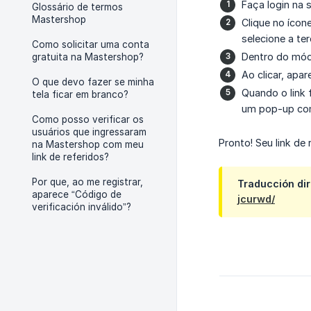
Faça login na 
Glossário de termos
Mastershop
Clique no ícon
selecione a te
Como solicitar uma conta
Dentro do módu
gratuita na Mastershop?
Ao clicar, apa
O que devo fazer se minha
Quando o link f
tela ficar em branco?
um pop-up com 
Como posso verificar os
usuários que ingressaram
Pronto! Seu link de
na Mastershop com meu
link de referidos?
Por que, ao me registrar,
Traducción dir
aparece “Código de
jcurwd/
verificación inválido”?